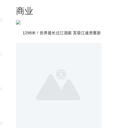
商业
30
1298米！世界最长过江溜索 芙蓉江速滑重新
30
30
30