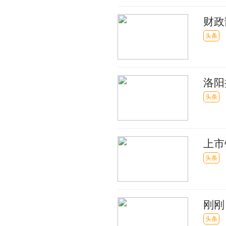
财政
球热
头条
洛阳
头条
上市
账 
头条
刚刚
头条