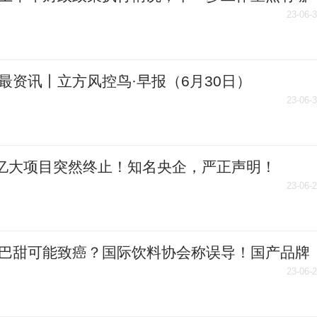
全球快播
23-06-
最资讯丨立方风控鸟·早报（6月30日）
23-06-
0亿大项目突然终止！知名央企，严正声明！
23-06-
巴甜可能致癌？国际饮料协会称误导！国产品牌
澄清
23-06-