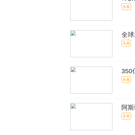
些 
头条
全球
头条
35
头条
阿斯
紧急
头条