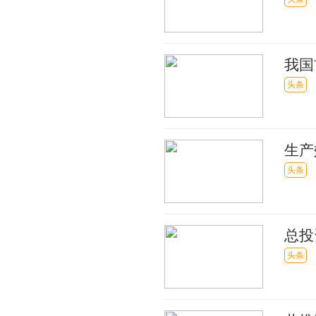
示范
我国
头条
生产
发展
头条
总投
294
头条