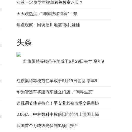
江苏一14岁学生被单独关教室八天？
30
天天观热点：“哪凉快哪待着”！郑
焦点观察：回访汶川地震“敬礼娃娃
头条
30
红旗渠特等模范任羊成于6月29日去世 享年9
红旗渠特等模范任羊成于6月29日去世 享年9
30
华为智选车将建汽车独立门店，“问界生态”
违规调节债券持仓！平安养老被市场交易商协
3.06亿！中林数科中标信阳市淮河上游国土绿
30
我国首个万吨级光伏制氢项目投产