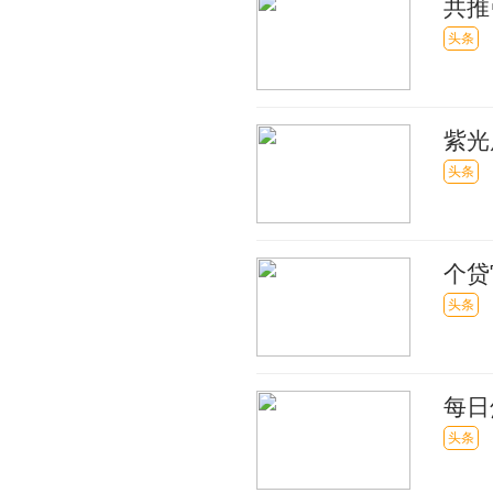
共推
联盟
头条
紫光
头条
个贷
讯
头条
每日
头条