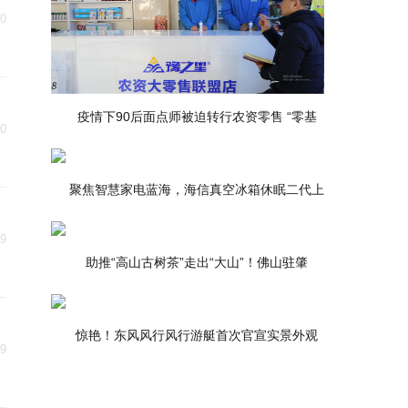
30
疫情下90后面点师被迫转行农资零售 “零基
30
聚焦智慧家电蓝海，海信真空冰箱休眠二代上
29
助推“高山古树茶”走出“大山”！佛山驻肇
惊艳！东风风行风行游艇首次官宣实景外观
29