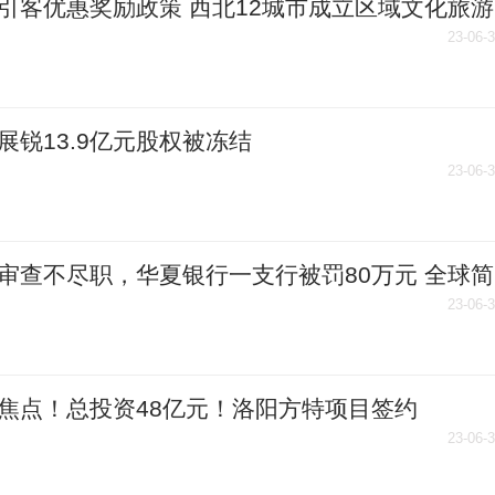
引客优惠奖励政策 西北12城市成立区域文化旅游
促消费
23-06-
展锐13.9亿元股权被冻结
23-06-
审查不尽职，华夏银行一支行被罚80万元 全球简
23-06-
焦点！总投资48亿元！洛阳方特项目签约
23-06-