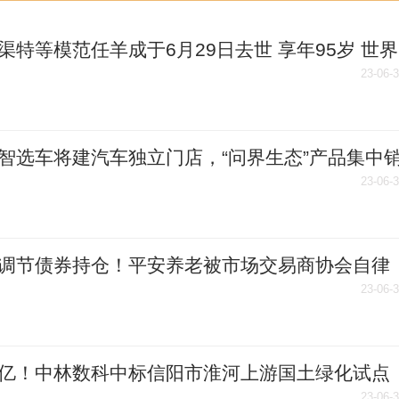
渠特等模范任羊成于6月29日去世 享年95岁 世界
23-06-
智选车将建汽车独立门店，“问界生态”产品集中
天天最新
23-06-
调节债券持仓！平安养老被市场交易商协会自律
23-06-
06亿！中林数科中标信阳市淮河上游国土绿化试点
23-06-