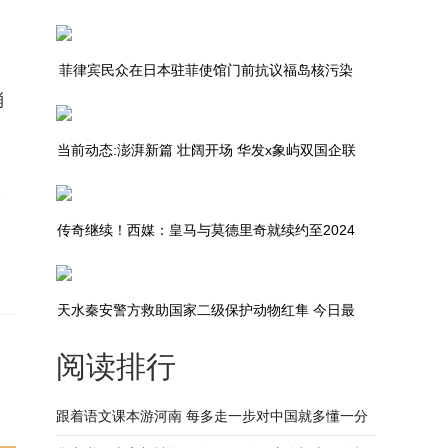
努力进入太阳名单
菲律宾民众在日本驻菲使馆门前抗议福岛核污染
消
水排海计划_今日最新
当前动态:澎湃新篇 壮阔开场 华发x象屿双国企联
抢
袂，落子江宁，勇立潮头
传奇继续！西媒：皇马与莫德里奇就续约至2024
年达成全面协议
天水秦安警方救助国家二级保护动物红隼 今日最
阅读排行
新
跟着语文课本游河南 每多走一步对中国就多懂一分