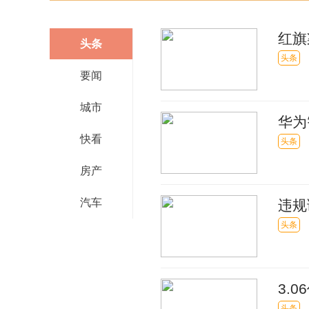
红旗
头条
实时
头条
要闻
城市
华为
快看
售|
头条
房产
汽车
违规
处分
头条
3.
头条