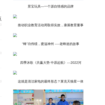
景宝玩具—一个源自情感的品牌
点
30
推动职业教育活动周取得实效，康展教育董事
“蜂”功伟绩，蜜溢神州 ----老蜂迷的故事
30
四季沐歌《共赢大势 中原起航》---2022河
这就是清洁家电的最终形态？莱克天狼星一体
30