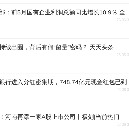
部：前5月国有企业利润总额同比增长10.9％ 全
闻
23-06-
持续出圈，背后有何“留量”密码？ 天天头条
23-06-
银行进入分红密集期，748.74亿元现金红包已到
天天短讯
23-06-
！河南再添一家A股上市公司丨极刻|当前热门
23-06-