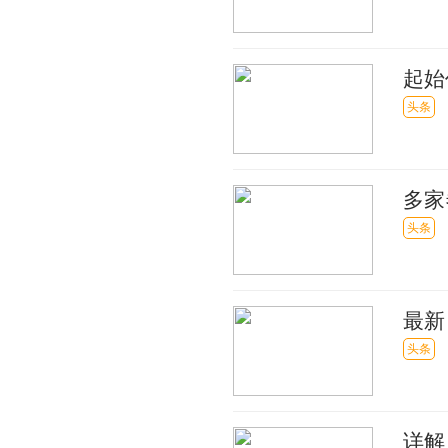
起始
快看
头条
多家
头条
最新
讯
头条
详解