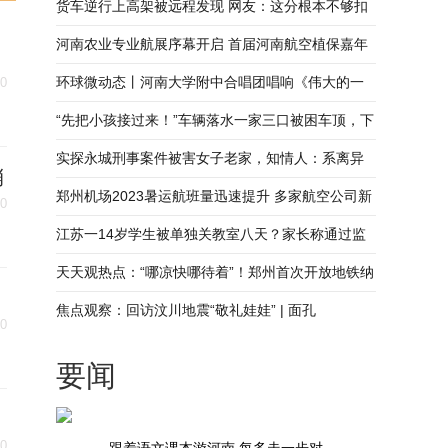
货车逆行上高架被远程发现 网友：这分根本不够扣
河南农业专业航展序幕开启 首届河南航空植保嘉年
华亮点提前揭秘_焦点速讯
环球微动态丨河南大学附中合唱团唱响《伟大的一
30
盘棋》
“先把小孩接过来！”车辆落水一家三口被困车顶，下
一秒村民跳水救人_快看
实探永城刑事案件被害女子老家，知情人：系离异
销
女子，亲人在外务工生活多年-今热点
郑州机场2023暑运航班量迅速提升 多家航空公司新
30
开或加密在郑运营航线
江苏一14岁学生被单独关教室八天？家长称通过监
控确定基本没给孩子上课
天天观热点：“哪凉快哪待着”！郑州首次开放地铁纳
凉点
焦点观察：回访汶川地震“敬礼娃娃” | 面孔
30
要闻
30