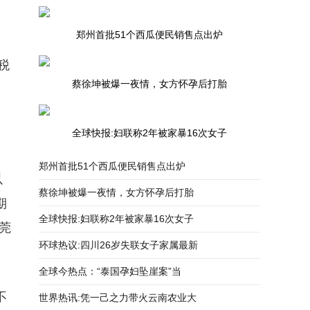
郑州首批51个西瓜便民销售点出炉
税
蔡徐坤被爆一夜情，女方怀孕后打胎
全球快报:妇联称2年被家暴16次女子
郑州首批51个西瓜便民销售点出炉
以
蔡徐坤被爆一夜情，女方怀孕后打胎
期
全球快报:妇联称2年被家暴16次女子
莞
环球热议:四川26岁失联女子家属最新
全球今热点：“泰国孕妇坠崖案”当
不
世界热讯:凭一己之力带火云南农业大