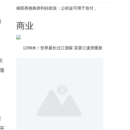
南阳再推购房利好政策：公积金可用于首付，
如
商业
团
1298米！世界最长过江溜索 芙蓉江速滑重新
在
降
楼
开