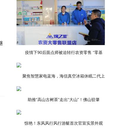
继
疫情下90后面点师被迫转行农资零售 “零基
聚焦智慧家电蓝海，海信真空冰箱休眠二代上
助推“高山古树茶”走出“大山”！佛山驻肇
惊艳！东风风行风行游艇首次官宣实景外观