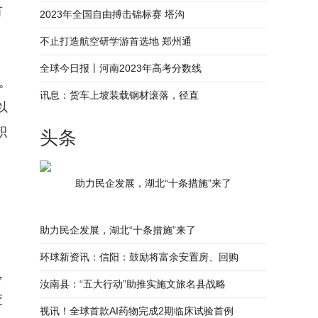
有
2023年全国自由搏击锦标赛 塔沟
不止打造航空研学游首选地 郑州通
全球今日报丨河南2023年高考分数线
。
讯息：货车上坡装载钢材滚落，径直
以
积
头条
助力民企发展，湖北“十条措施”来了
月
助力民企发展，湖北“十条措施”来了
环球新资讯：信阳：鼓励将富余安置房、回购
，
汝南县：“五大行动”助推实施文旅名县战略
交
视讯！全球首款AI药物完成2期临床试验首例