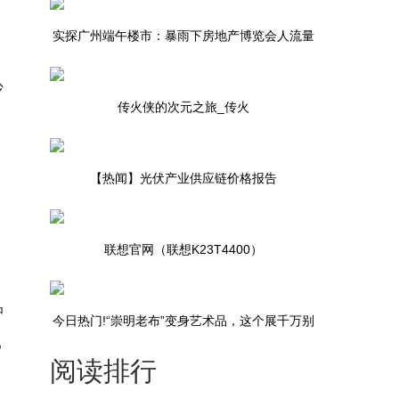
实探广州端午楼市：暴雨下房地产博览会人流量
少，南沙放松限购后引来深莞客户 环球即时
沙
传火侠的次元之旅_传火
【热闻】光伏产业供应链价格报告
（2023.6.14~6.21）
联想官网（联想K23T4400）
禺
冲
今日热门!“崇明老布”变身艺术品，这个展千万别
比
阅读排行
错过