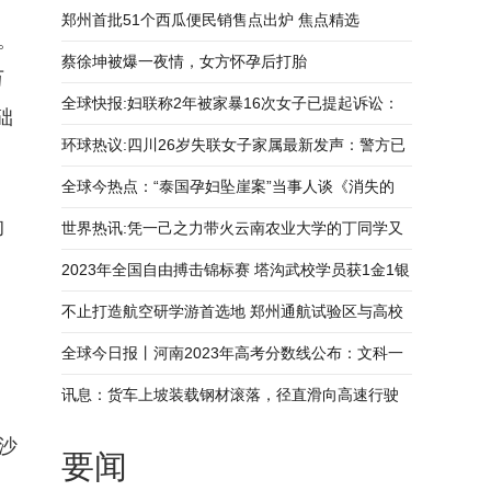
郑州首批51个西瓜便民销售点出炉 焦点精选
。
蔡徐坤被爆一夜情，女方怀孕后打胎
万
全球快报:妇联称2年被家暴16次女子已提起诉讼：
础
会全力协助配合
环球热议:四川26岁失联女子家属最新发声：警方已
立案
全球今热点：“泰国孕妇坠崖案”当事人谈《消失的
的
她》：希望都能找到真正的幸福
世界热讯:凭一己之力带火云南农业大学的丁同学又
整活了
2023年全国自由搏击锦标赛 塔沟武校学员获1金1银
5铜_天天最资讯
不止打造航空研学游首选地 郑州通航试验区与高校
联手培养人才
全球今日报丨河南2023年高考分数线公布：文科一
本547分，理科一本514分
讯息：货车上坡装载钢材滚落，径直滑向高速行驶
车辆 车主：既幸运又后怕
沙
要闻