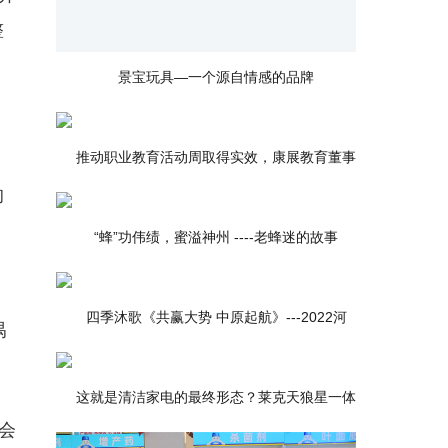
整
景宝玩具—一个源自情感的品牌
推动职业教育活动周取得实效，康展教育董事
的
“蜂”功伟绩，蜜溢神州 ----老蜂迷的故事
了
四季沐歌《共赢大势 中原起航》---2022河
禺
这就是清洁家电的最终形态？莱克天狼星一体
会